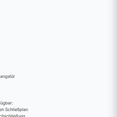
gangstür
fügbar:
ren Schließplan
chschließung