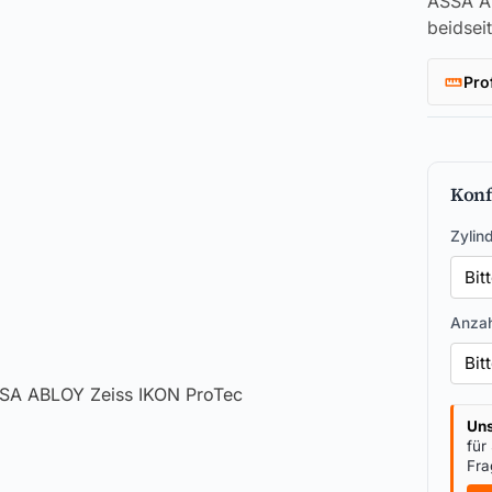
ASSA AB
beidsei
Pro
Konf
Zylin
Anzah
Uns
für
Fra