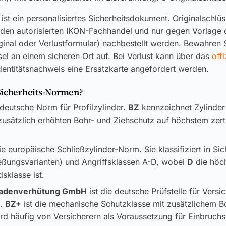
ist ein personalisiertes Sicherheitsdokument. Originalschlü
 den autorisierten IKON-Fachhandel und nur gegen Vorlage 
ginal oder Verlustformular) nachbestellt werden. Bewahren S
el an einem sicheren Ort auf. Bei Verlust kann über das
offi
dentitätsnachweis eine Ersatzkarte angefordert werden.
Sicherheits-Normen?
 deutsche Norm für Profilzylinder.
BZ
kennzeichnet Zylinder
usätzlich erhöhten Bohr- und Ziehschutz auf höchstem zerti
ie europäische Schließzylinder-Norm. Sie klassifiziert in Si
ließungsvarianten) und Angriffsklassen A-D, wobei
D
die höc
sklasse ist.
adenverhütung GmbH
ist die deutsche Prüfstelle für Versi
k.
BZ+
ist die mechanische Schutzklasse mit zusätzlichem B
rd häufig von Versicherern als Voraussetzung für Einbruch