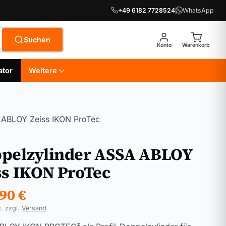
+49 6182 7728524
WhatsApp
Suchen
Konto
Warenkorb
ator
Weitere
 ABLOY Zeiss IKON ProTec
pelzylinder ASSA ABLOY
ss IKON ProTec
,90
€
t. zzgl.
Versand