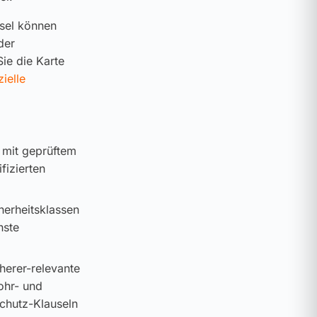
ssel können
der
ie die Karte
zielle
 mit geprüftem
fizierten
cherheitsklassen
hste
cherer-relevante
ohr- und
schutz-Klauseln