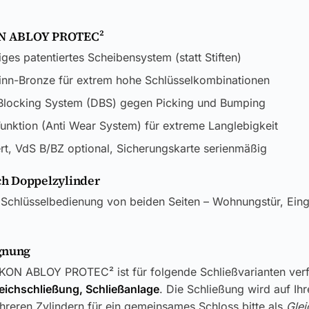
KON ABLOY PROTEC²
iges patentiertes Scheibensystem (statt Stiften)
inn-Bronze für extrem hohe Schlüsselkombinationen
 Blocking System (DBS) gegen Picking und Bumping
unktion (Anti Wear System) für extreme Langlebigkeit
ert, VdS B/BZ optional, Sicherungskarte serienmäßig
h Doppelzylinder
 Schlüsselbedienung von beiden Seiten – Wohnungstür, Ein
gnung
IKON ABLOY PROTEC² ist für folgende Schließvarianten ver
leichschließung, Schließanlage
. Die Schließung wird auf Ih
reren Zylindern für ein gemeinsames Schloss bitte als
Glei