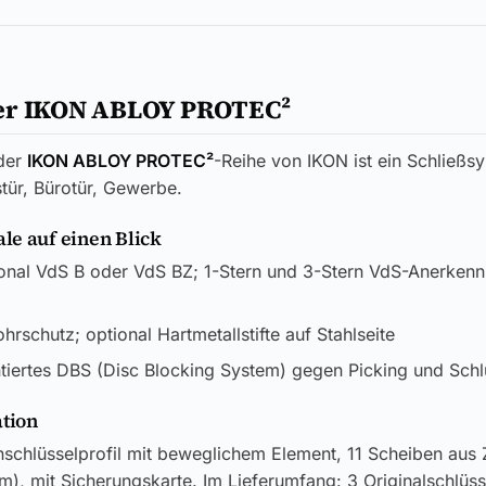
er IKON ABLOY PROTEC²
der
IKON ABLOY PROTEC²
-Reihe von IKON ist ein Schließs
tür, Bürotür, Gewerbe.
e auf einen Blick
onal VdS B oder VdS BZ; 1-Stern und 3-Stern VdS-Anerken
rschutz; optional Hartmetallstifte auf Stahlseite
tiertes DBS (Disc Blocking System) gegen Picking und Schl
ation
nschlüsselprofil mit beweglichem Element, 11 Scheiben aus
m), mit Sicherungskarte. Im Lieferumfang: 3 Originalschlüss