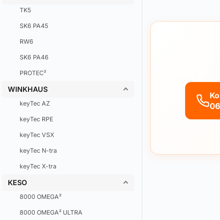
TK5
SK6 PA45
RW6
SK6 PA46
PROTEC²
WINKHAUS
Ko
keyTec AZ
06
keyTec RPE
keyTec VSX
keyTec N-tra
keyTec X-tra
KESO
8000 OMEGA²
8000 OMEGA² ULTRA