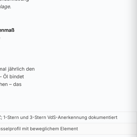
lage
.
nenmaß
e
al jährlich den
– Öl bindet
ehen – das
Z; 1-Stern und 3-Stern VdS-Anerkennung dokumentiert
üsselprofil mit beweglichem Element