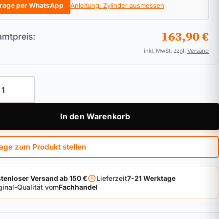
rage per WhatsApp
Anleitung: Zylinder ausmessen
163,90 €
mtpreis:
inkl. MwSt. zzgl.
Versand
ylinder ASSA ABLOY Zeiss IKON ProTec Menge
In den Warenkorb
age zum Produkt stellen
tenloser Versand ab 150 €
Lieferzeit
7-21 Werktage
ginal-Qualität vom
Fachhandel