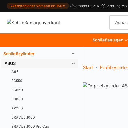
Kostenloser Versand ab 150 €
Versand DE & AT
Beratung Mo-
Produkt
Schließanlagen
Schließzylinder
ABUS
Start
Profilzylinde
A93
EC550
EC660
EC880
XP20S
BRAVUS.1000
BRAVUS.1000 Pro Cap