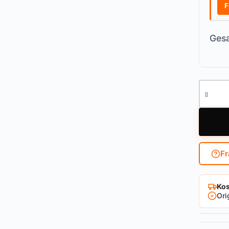
F
Gesa
Doppelz
Fr
Kos
Ori