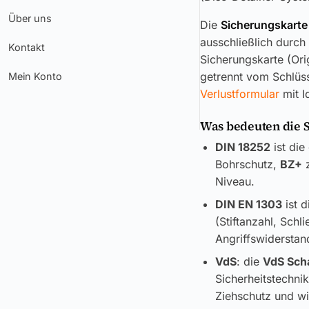
Über uns
Die
Sicherungskarte
ausschließlich durch
Kontakt
Sicherungskarte (Ori
getrennt vom Schlüss
Mein Konto
Verlustformular
mit I
Was bedeuten die 
DIN 18252
ist die
Bohrschutz,
BZ+
z
Niveau.
DIN EN 1303
ist d
(Stiftanzahl, Sch
Angriffswiderstand
VdS
: die
VdS Sch
Sicherheitstechni
Ziehschutz und wi