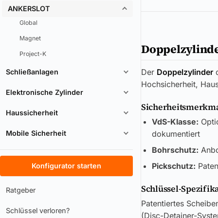
ANKERSLOT
Global
Magnet
Doppelzylind
Project-K
Der
Doppelzylinder
Schließanlagen
Hochsicherheit, Haus
Elektronische Zylinder
Sicherheitsmerkmal
Haussicherheit
VdS-Klasse:
Opti
Mobile Sicherheit
dokumentiert
Bohrschutz:
Anboh
Pickschutz:
Paten
Konfigurator starten
Schlüssel-Spezifik
Ratgeber
Patentiertes Scheibe
Schlüssel verloren?
(Disc-Detainer-Syste