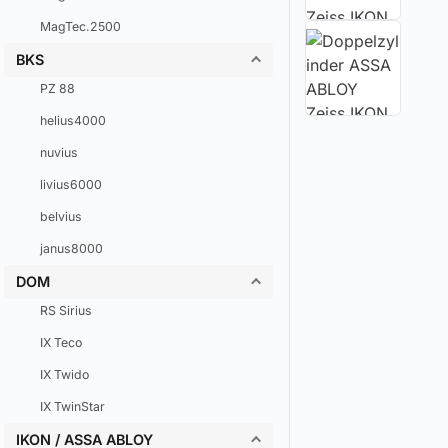
MagTec.2500
BKS
PZ 88
helius4000
nuvius
livius6000
belvius
janus8000
DOM
RS Sirius
IX Teco
IX Twido
IX TwinStar
IKON / ASSA ABLOY