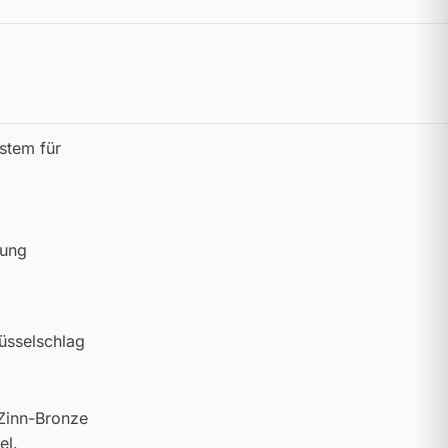
ystem für
nung
üsselschlag
 Zinn-Bronze
el.