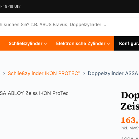
Fr 8-18 Uhr
e durchsuchen
Schließzylinder
Elektronische Zylinder
Konfigur
r
Schließzylinder IKON PROTEC²
Doppelzylinder ASSA
Dop
Zei
163
inkl. MwS