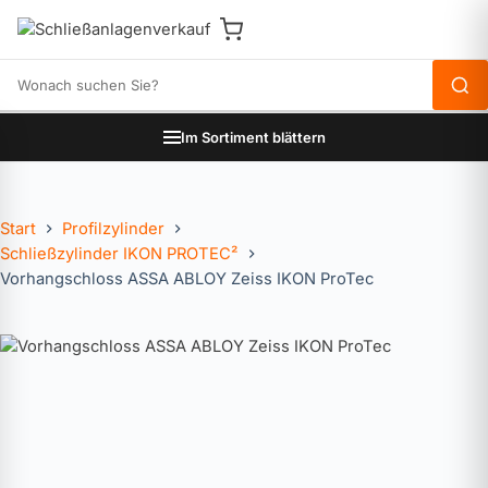
Produkte durchsuchen
Im Sortiment blättern
Start
Profilzylinder
Schließzylinder IKON PROTEC²
Vorhangschloss ASSA ABLOY Zeiss IKON ProTec