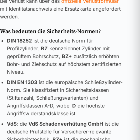
Bei Verlust kann über das
offizielle Verlustformular
mit Identitätsnachweis eine Ersatzkarte angefordert
werden.
Was bedeuten die Sicherheits-Normen?
DIN 18252
ist die deutsche Norm für
Profilzylinder.
BZ
kennzeichnet Zylinder mit
geprüftem Bohrschutz,
BZ+
zusätzlich erhöhten
Bohr- und Ziehschutz auf höchstem zertifizierten
Niveau.
DIN EN 1303
ist die europäische Schließzylinder-
Norm. Sie klassifiziert in Sicherheitsklassen
(Stiftanzahl, Schließungsvarianten) und
Angriffsklassen A-D, wobei
D
die höchste
Angriffswiderstandsklasse ist.
VdS
: die
VdS Schadenverhütung GmbH
ist die
deutsche Prüfstelle für Versicherer-relevante
Sicherheitstechnik.
BZ+
ist die mechanische