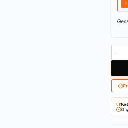
F
Gesa
Knaufzy
Fr
Kos
Ori