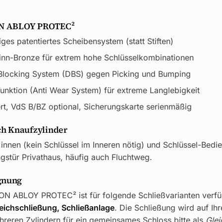
KON ABLOY PROTEC²
iges patentiertes Scheibensystem (statt Stiften)
inn-Bronze für extrem hohe Schlüsselkombinationen
 Blocking System (DBS) gegen Picking und Bumping
unktion (Anti Wear System) für extreme Langlebigkeit
ert, VdS B/BZ optional, Sicherungskarte serienmäßig
h Knaufzylinder
innen (kein Schlüssel im Inneren nötig) und Schlüssel-Bedi
stür Privathaus, häufig auch Fluchtweg.
gnung
KON ABLOY PROTEC² ist für folgende Schließvarianten verfü
leichschließung, Schließanlage
. Die Schließung wird auf Ih
reren Zylindern für ein gemeinsames Schloss bitte als
Glei