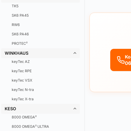
TK5
SK6 PA45
RW6
SK6 PA46
PROTEC²
WINKHAUS
Ko
keyTec AZ
06
keyTec RPE
keyTec VSX
keyTec N-tra
keyTec X-tra
KESO
8000 OMEGA²
8000 OMEGA² ULTRA