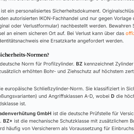
ist ein personalisiertes Sicherheitsdokument. Originalschlü
 den autorisierten IKON-Fachhandel und nur gegen Vorlage 
ginal oder Verlustformular) nachbestellt werden. Bewahren S
el an einem sicheren Ort auf. Bei Verlust kann über das
offi
dentitätsnachweis eine Ersatzkarte angefordert werden.
Sicherheits-Normen?
 deutsche Norm für Profilzylinder.
BZ
kennzeichnet Zylinder
usätzlich erhöhten Bohr- und Ziehschutz auf höchstem zerti
ie europäische Schließzylinder-Norm. Sie klassifiziert in Si
ließungsvarianten) und Angriffsklassen A-D, wobei
D
die höc
sklasse ist.
adenverhütung GmbH
ist die deutsche Prüfstelle für Versi
k.
BZ+
ist die mechanische Schutzklasse mit zusätzlichem B
rd häufig von Versicherern als Voraussetzung für Einbruch