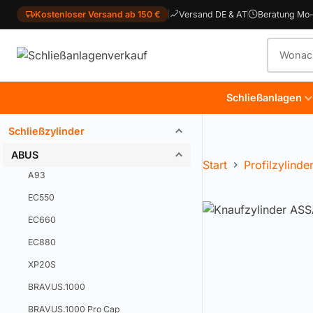
Kostenloser Versand ab 150 €
Versand DE & AT
Beratung Mo-
Produkt
Schließanlagen
Schließzylinder
ABUS
Start
Profilzylinde
A93
EC550
EC660
EC880
XP20S
BRAVUS.1000
BRAVUS.1000 Pro Cap