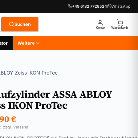
+49 6182 7728524
WhatsApp
Suchen
Konto
Warenkorb
ator
Weitere
ABLOY Zeiss IKON ProTec
ufzylinder ASSA ABLOY
ss IKON ProTec
,90
€
t. zzgl.
Versand