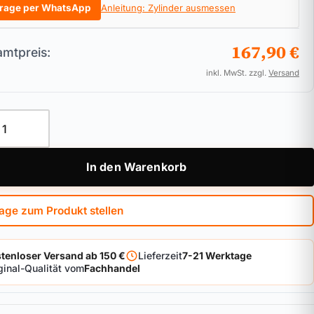
rage per WhatsApp
Anleitung: Zylinder ausmessen
167,90 €
mtpreis:
inkl. MwSt. zzgl.
Versand
linder ASSA ABLOY Zeiss IKON ProTec Menge
In den Warenkorb
age zum Produkt stellen
tenloser Versand ab 150 €
Lieferzeit
7-21 Werktage
ginal-Qualität vom
Fachhandel