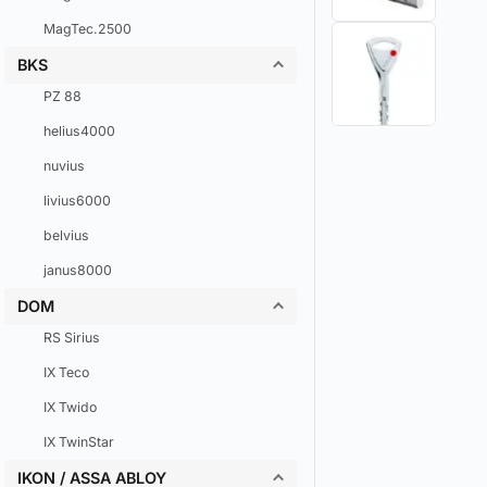
MagTec.2500
BKS
PZ 88
helius4000
nuvius
livius6000
belvius
janus8000
DOM
RS Sirius
IX Teco
IX Twido
IX TwinStar
IKON / ASSA ABLOY