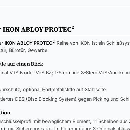
r IKON ABLOY PROTEC²
er
IKON ABLOY PROTEC²
-Reihe von IKON ist ein Schließsys
tür, Bürotür, Gewerbe.
e auf einen Blick
onal VdS B oder VdS BZ; 1-Stern und 3-Stern VdS-Anerken
rschutz; optional Hartmetallstifte auf Stahlseite
tiertes DBS (Disc Blocking System) gegen Picking und Schl
ation
nschlüsselprofil mit beweglichem Element, 11 Scheiben aus
m), mit Sicherungskarte. Im Lieferumfang: 3 Originalschlüss