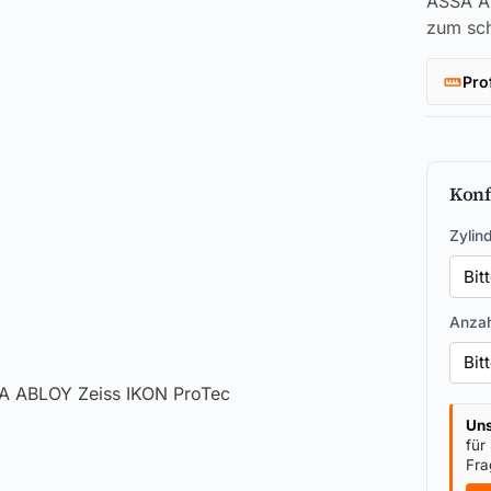
ASSA AB
zum sch
Pro
Konf
Zylin
Anzah
Uns
für
Fra