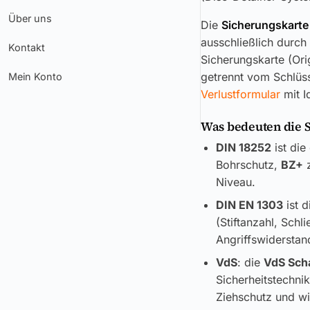
Über uns
Die
Sicherungskarte
ausschließlich durch
Kontakt
Sicherungskarte (Ori
getrennt vom Schlüss
Mein Konto
Verlustformular
mit I
Was bedeuten die 
DIN 18252
ist die
Bohrschutz,
BZ+
z
Niveau.
DIN EN 1303
ist d
(Stiftanzahl, Sch
Angriffswiderstand
VdS
: die
VdS Sch
Sicherheitstechni
Ziehschutz und wi