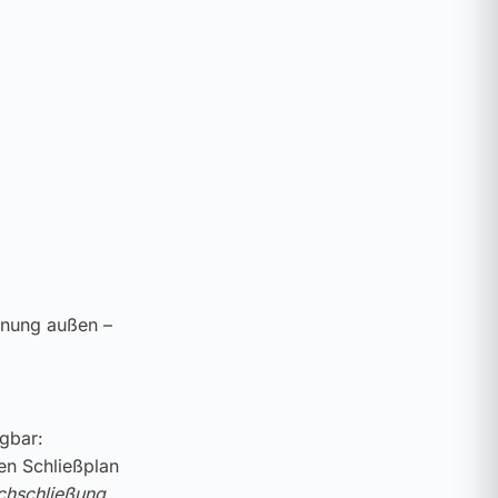
enung außen –
gbar:
ren Schließplan
chschließung