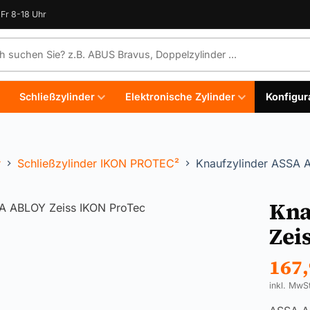
Fr 8-18 Uhr
e durchsuchen
Schließzylinder
Elektronische Zylinder
Konfigur
r
Schließzylinder IKON PROTEC²
Knaufzylinder ASSA 
Kna
Zei
167
inkl. MwS