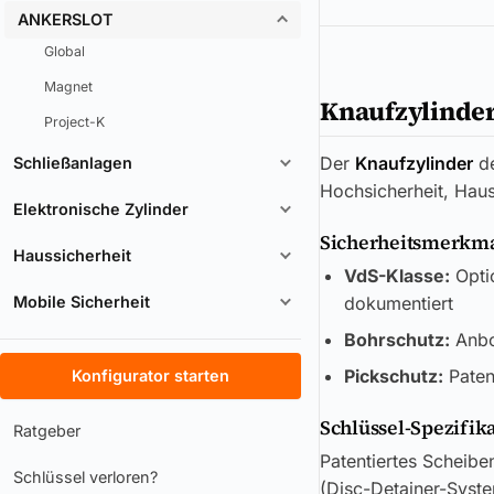
ANKERSLOT
Global
Magnet
Knaufzylinde
Project-K
Der
Knaufzylinder
d
Schließanlagen
Hochsicherheit, Haus
Elektronische Zylinder
Sicherheitsmerkmal
Haussicherheit
VdS-Klasse:
Opti
Mobile Sicherheit
dokumentiert
Bohrschutz:
Anboh
Pickschutz:
Paten
Konfigurator starten
Schlüssel-Spezifik
Ratgeber
Patentiertes Scheibe
Schlüssel verloren?
(Disc-Detainer-Syste