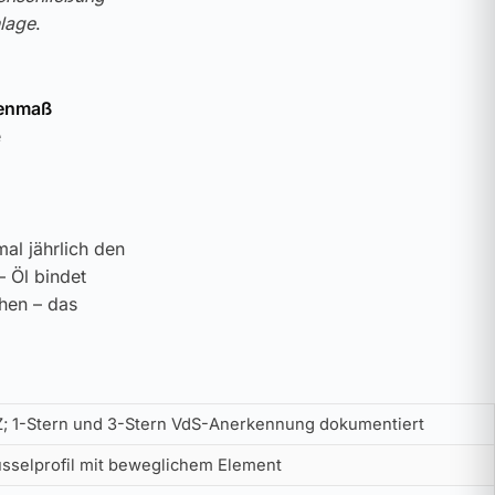
lage
.
nenmaß
e
al jährlich den
– Öl bindet
ehen – das
Z; 1-Stern und 3-Stern VdS-Anerkennung dokumentiert
üsselprofil mit beweglichem Element