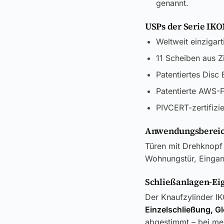
genannt.
USPs der Serie I
Weltweit einzigart
11 Scheiben aus Z
Patentiertes Disc
Patentierte AWS-F
PIVCERT-zertifizi
Anwendungsbereic
Türen mit Drehknopf 
Wohnungstür, Eingang
Schließanlagen-Ei
Der Knaufzylinder I
Einzelschließung, G
abgestimmt – bei meh