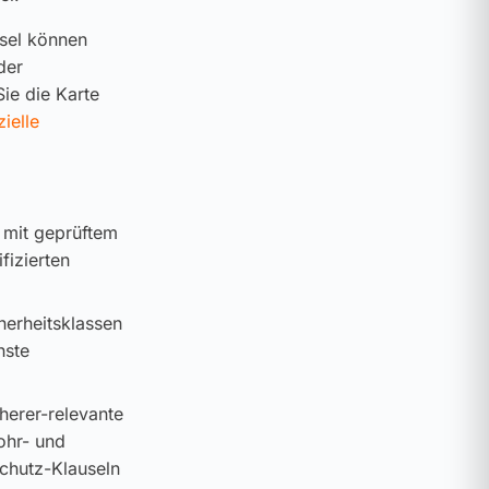
ssel können
der
ie die Karte
zielle
 mit geprüftem
fizierten
cherheitsklassen
hste
cherer-relevante
ohr- und
schutz-Klauseln