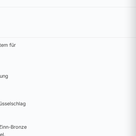
tem für
nung
üsselschlag
 Zinn-Bronze
el.