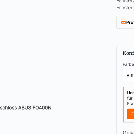
Fenster
Fenster
Pro
Konf
Farbe
Uns
für
Fra
F
Gesa