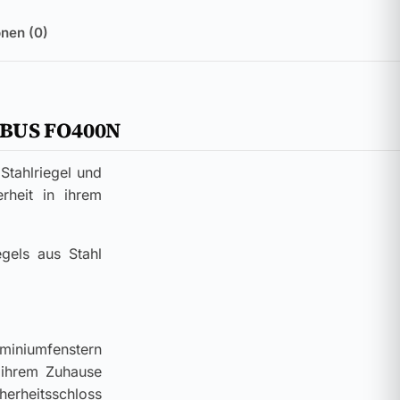
nen (0)
ABUS FO400N
Stahlriegel und
rheit in ihrem
egels aus Stahl
miniumfenstern
n ihrem Zuhause
erheitsschloss