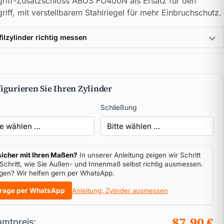
griff-Zusatzschloss ABUS FO400N als Ersatz für den
griff, mit verstellbarem Stahlriegel für mehr Einbruchschutz.
filzylinder richtig messen
igurieren Sie Ihren Zylinder
Schließung
icher mit Ihren Maßen?
In unserer Anleitung zeigen wir Schritt
 Schritt, wie Sie Außen- und Innenmaß selbst richtig ausmessen.
gen? Wir helfen gern per WhatsApp.
rage per WhatsApp
Anleitung: Zylinder ausmessen
87,90 €
mtpreis: