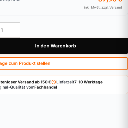
inkl. MwSt. zzgl.
Versand
griff-Zusatzschloss ABUS FO400N Menge
In den Warenkorb
age zum Produkt stellen
tenloser Versand ab 150 €
Lieferzeit
7-10 Werktage
ginal-Qualität vom
Fachhandel