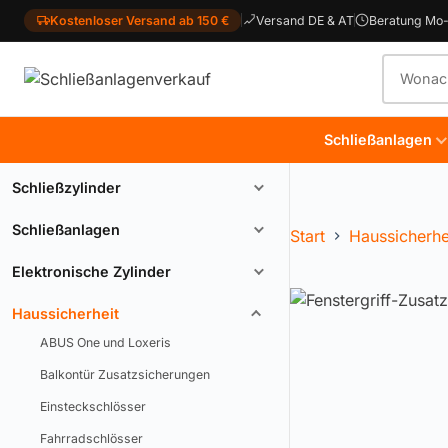
Kostenloser Versand ab 150 €
Versand DE & AT
Beratung Mo-
Produkt
Schließanlagen
Schließzylinder
Schließanlagen
Start
Haussicherhe
Elektronische Zylinder
Haussicherheit
ABUS One und Loxeris
Balkontür Zusatzsicherungen
Einsteckschlösser
Fahrradschlösser