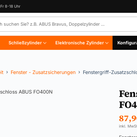
Fr 8-18 Uhr
e durchsuchen
Schließzylinder
Elektronische Zylinder
Konfigur
it
Fenster - Zusatzsicherungen
Fenstergriff-Zusatzsc
Fen
FO4
87,
inkl. MwS