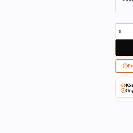
Fenster
Fr
Kos
Ori