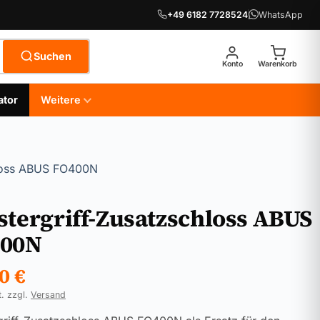
+49 6182 7728524
WhatsApp
Suchen
Konto
Warenkorb
ator
Weitere
hloss ABUS FO400N
stergriff-Zusatzschloss ABUS
00N
90
€
t. zzgl.
Versand