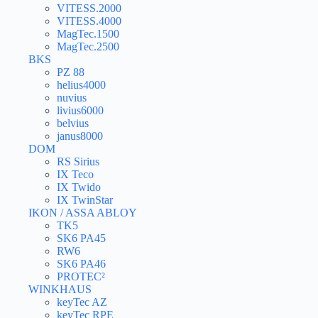
VITESS.2000
VITESS.4000
MagTec.1500
MagTec.2500
BKS
PZ 88
helius4000
nuvius
livius6000
belvius
janus8000
DOM
RS Sirius
IX Teco
IX Twido
IX TwinStar
IKON / ASSA ABLOY
TK5
SK6 PA45
RW6
SK6 PA46
PROTEC²
WINKHAUS
keyTec AZ
keyTec RPE