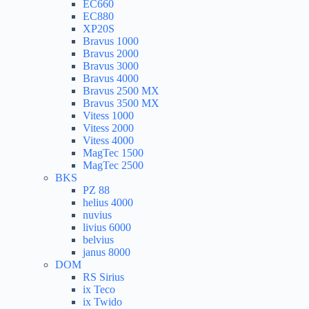
EC660
EC880
XP20S
Bravus 1000
Bravus 2000
Bravus 3000
Bravus 4000
Bravus 2500 MX
Bravus 3500 MX
Vitess 1000
Vitess 2000
Vitess 4000
MagTec 1500
MagTec 2500
BKS
PZ 88
helius 4000
nuvius
livius 6000
belvius
janus 8000
DOM
RS Sirius
ix Teco
ix Twido