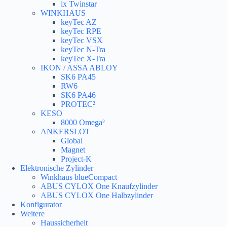
ix Twinstar
WINKHAUS
keyTec AZ
keyTec RPE
keyTec VSX
keyTec N-Tra
keyTec X-Tra
IKON / ASSA ABLOY
SK6 PA45
RW6
SK6 PA46
PROTEC²
KESO
8000 Omega²
ANKERSLOT
Global
Magnet
Project-K
Elektronische Zylinder
Winkhaus blueCompact
ABUS CYLOX One Knaufzylinder
ABUS CYLOX One Halbzylinder
Konfigurator
Weitere
Haussicherheit