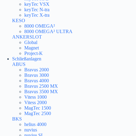
keyTec VSX
keyTec N-tra
keyTec X-tra
KESO
8000 OMEGA²
8000 OMEGA² ULTRA
ANKERSLOT
Global
Magnet
Project-K
Schließanlagen
ABUS
Bravus 2000
Bravus 3000
Bravus 4000
Bravus 2500 MX
Bravus 3500 MX
Vitess 1000
Vitess 2000
MagTec 1500
MagTec 2500
BKS
helius 4000
nuvius
nuvius SL