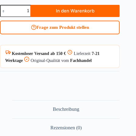
Halbzylinder
In den Warenkorb
ABUS
Bravus.3000
Pro
Frage zum Produkt stellen
Cap
Menge
Kostenloser Versand ab 150 €
Lieferzeit
7-21
Werktage
Original-Qualität vom
Fachhandel
Beschreibung
Rezensionen (0)