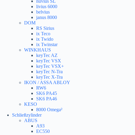
nuvius SL
livius 6000
belvius
janus 8000
DOM
RS Sirius
ix Teco
ix Twido
ix Twinstar
WINKHAUS
keyTec AZ
keyTec VSX
keyTec VSX+
keyTec N-Tra
keyTec X-Tra
IKON / ASSA ABLOY
RW6
SK6 PA45
SK6 PA46
KESO
8000 Omega²
Schließzylinder
ABUS
A93
EC550