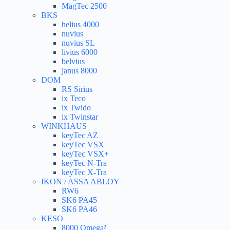
MagTec 2500
BKS
helius 4000
nuvius
nuvius SL
livius 6000
belvius
janus 8000
DOM
RS Sirius
ix Teco
ix Twido
ix Twinstar
WINKHAUS
keyTec AZ
keyTec VSX
keyTec VSX+
keyTec N-Tra
keyTec X-Tra
IKON / ASSA ABLOY
RW6
SK6 PA45
SK6 PA46
KESO
8000 Omega²