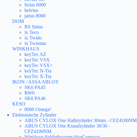
livius 6000
belvius
janus 8000
DOM
RS Sirius
ix Teco
ix Twido
ix Twinstar
WINKHAUS
keyTec AZ
keyTec VSX
keyTec VSX+
keyTec N-Tra
keyTec X-Tra
IKON / ASSA ABLOY
SK6 PA45
RW6
SK6 PA46
KESO
8000 Omega²
Elektronische Zylinder
ABUS CYLOX One Halbzylinder 30mm - CFZ4100NM
ABUS CYLOX One Knaufzylinder 30/30 -
CFZ4100NM
Winkhaus Schließsystem blueCompact