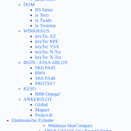
DOM
RS Sirius
ix Teco
ix Twido
ix Twinstar
WINKHAUS
keyTec AZ
keyTec RPE
keyTec VSX
keyTec N-Tra
keyTec X-Tra
IKON / ASSA ABLOY
SK6 PA45
RW6
SK6 PA46
PROTEC²
KESO
8000 Omega²
ANKERSLOT
Global
Magnet
Project-K
Elektronische Zylinder
Winkhaus blueCompact
ABUS CYLOX One Knaufzylinder