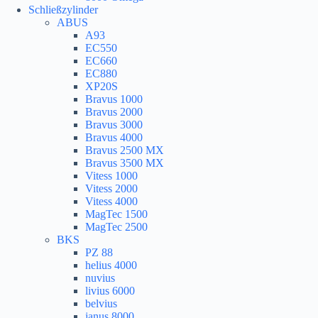
Schließzylinder
ABUS
A93
EC550
EC660
EC880
XP20S
Bravus 1000
Bravus 2000
Bravus 3000
Bravus 4000
Bravus 2500 MX
Bravus 3500 MX
Vitess 1000
Vitess 2000
Vitess 4000
MagTec 1500
MagTec 2500
BKS
PZ 88
helius 4000
nuvius
livius 6000
belvius
janus 8000