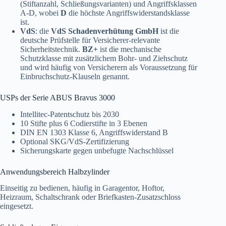
(Stiftanzahl, Schließungsvarianten) und Angriffsklassen
A-D, wobei
D
die höchste Angriffswiderstandsklasse
ist.
VdS
: die
VdS Schadenverhütung GmbH
ist die
deutsche Prüfstelle für Versicherer-relevante
Sicherheitstechnik.
BZ+
ist die mechanische
Schutzklasse mit zusätzlichem Bohr- und Ziehschutz
und wird häufig von Versicherern als Voraussetzung für
Einbruchschutz-Klauseln genannt.
USPs der Serie ABUS Bravus 3000
Intellitec-Patentschutz bis 2030
10 Stifte plus 6 Codierstifte in 3 Ebenen
DIN EN 1303 Klasse 6, Angriffswiderstand B
Optional SKG/VdS-Zertifizierung
Sicherungskarte gegen unbefugte Nachschlüssel
Anwendungsbereich Halbzylinder
Einseitig zu bedienen, häufig in Garagentor, Hoftor,
Heizraum, Schaltschrank oder Briefkasten-Zusatzschloss
eingesetzt.