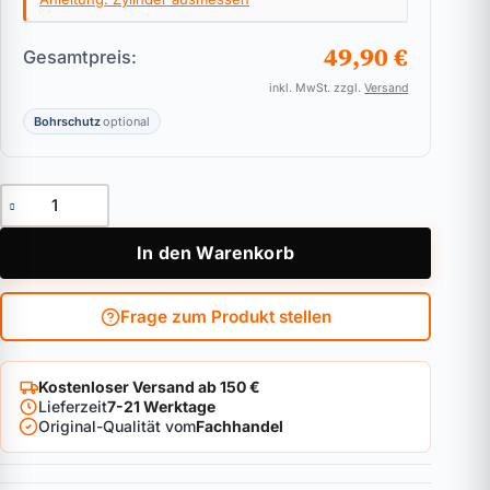
49,90 €
Gesamtpreis:
inkl. MwSt. zzgl.
Versand
Bohrschutz
optional
Halbzylinder ASSA ABLOY Zeiss IKON SK6 46 Menge
In den Warenkorb
Frage zum Produkt stellen
Kostenloser Versand ab 150 €
Lieferzeit
7-21 Werktage
Original-Qualität vom
Fachhandel