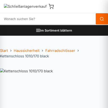
Produkte durchsuchen
Im Sortiment blättern
Start
Haussicherheit
Fahrradschlösser
Kettenschloss 1010/170 black