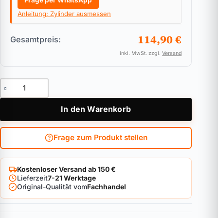
Frage per WhatsApp
Anleitung: Zylinder ausmessen
114,90 €
Gesamtpreis:
inkl. MwSt. zzgl.
Versand
Vorhangschloss Zylindertyp 480 Pro Cap für die ABUS Bravus
In den Warenkorb
Frage zum Produkt stellen
Kostenloser Versand ab 150 €
Lieferzeit
7-21 Werktage
Original-Qualität vom
Fachhandel