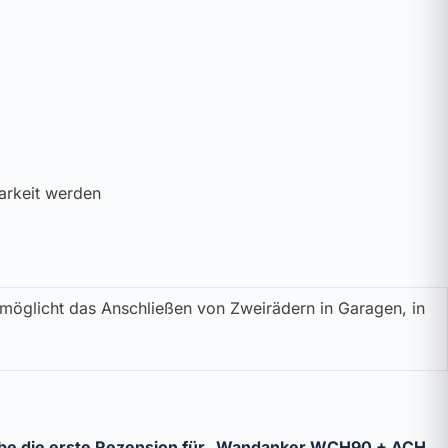
arkeit werden
möglicht das Anschließen von Zweirädern in Garagen, in
be die erste Rezension für „Wandanker WCH90 + ACH