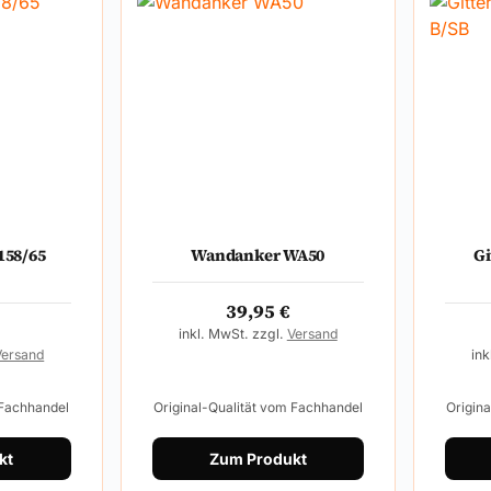
158/65
Wandanker WA50
Gi
39,95
€
inkl. MwSt. zzgl.
Versand
Versand
ink
 Fachhandel
Original-Qualität vom Fachhandel
Origin
kt
Zum Produkt