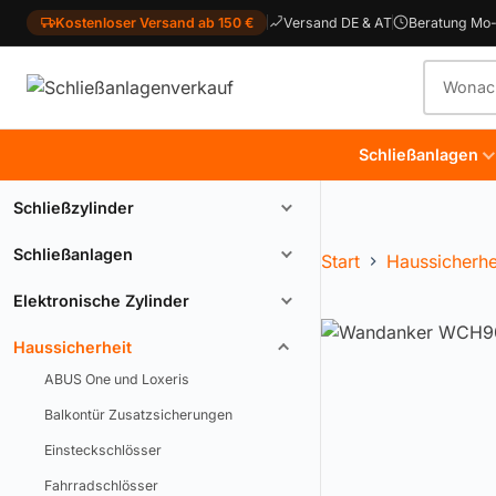
Kostenloser Versand ab 150 €
Versand DE & AT
Beratung Mo-
Produkt
Schließanlagen
Schließzylinder
Schließanlagen
Start
Haussicherhe
Elektronische Zylinder
Haussicherheit
ABUS One und Loxeris
Balkontür Zusatzsicherungen
Einsteckschlösser
Fahrradschlösser