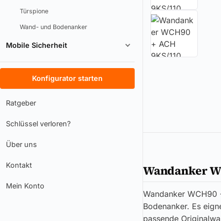
Türspione
Wand- und Bodenanker
Mobile Sicherheit
Konfigurator starten
Ratgeber
Schlüssel verloren?
Über uns
Kontakt
Wandanker WC
Mein Konto
Wandanker WCH90 + 
Bodenanker. Es eigne
passende Originalwa