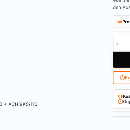
Wandan
den Aus
Pro
Wandan
Fr
Kos
Ori