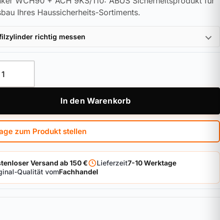
ker WCH90 + ACH 9KS/110: ABUS Sicherheitsprodukt für
bau Ihres Haussicherheits-Sortiments.
filzylinder richtig messen
ker WCH90 + ACH 9KS/110 Menge
In den Warenkorb
age zum Produkt stellen
tenloser Versand ab 150 €
Lieferzeit
7-10 Werktage
ginal-Qualität vom
Fachhandel