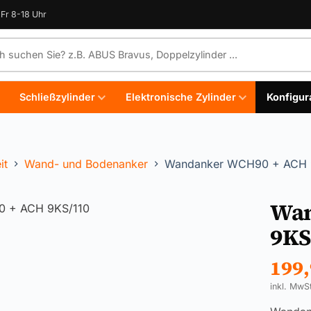
Fr 8-18 Uhr
e durchsuchen
Schließzylinder
Elektronische Zylinder
Konfigur
it
Wand- und Bodenanker
Wandanker WCH90 + ACH 
Wan
9KS
199
inkl. MwS