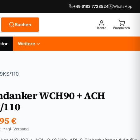
+49 6182 7728524
WhatsApp
Suchen
Konto
Warenkorb
ator
Weitere
9KS/110
danker WCH90 + ACH
/110
,95
€
t. zzgl.
Versand