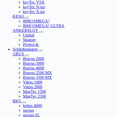
keyTec VSX
keyTec N-tra
keyTec X-tra
KESO
8000 OMEGA²
8000 OMEGA² ULTRA
ANKERSLOT
Global
Magnet
Project-K
Schließanlagen
ABUS
Bravus 2000
Bravus 3000
Bravus 4000
Bravus 2500 MX
Bravus 3500 MX
Vitess 1000
Vitess 2000
MagTec 1500
MagTec 2500
BKS
helius 4000
nuvius
nuvius SL