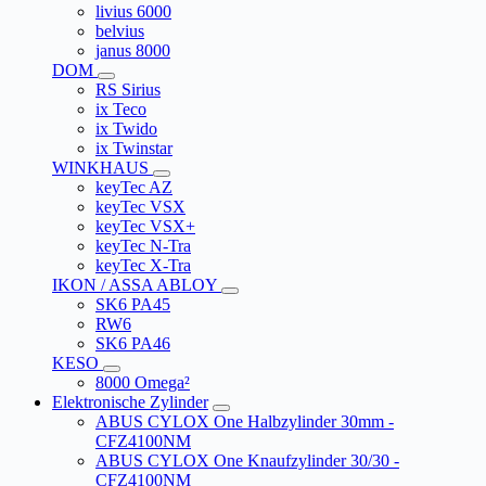
livius 6000
belvius
janus 8000
DOM
RS Sirius
ix Teco
ix Twido
ix Twinstar
WINKHAUS
keyTec AZ
keyTec VSX
keyTec VSX+
keyTec N-Tra
keyTec X-Tra
IKON / ASSA ABLOY
SK6 PA45
RW6
SK6 PA46
KESO
8000 Omega²
Elektronische Zylinder
ABUS CYLOX One Halbzylinder 30mm -
CFZ4100NM
ABUS CYLOX One Knaufzylinder 30/30 -
CFZ4100NM