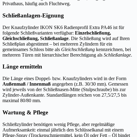
Privathaus, häufig auch Fluchtweg.
Schließanlagen-Eignung
Der Knaufzylinder IKON SK6 Radienprofil Extra PA46 ist für
folgende Schließvarianten verfügbar:
Einzelschließung,
Gleichschließung, Schließanlage
. Die Schließung wird auf Ihren
Schließplan abgestimmt – bei mehreren Zylindern für ein
gemeinsames Schloss bitte als
Gleichschließung
kennzeichnen, bei
mehreren Türen mit hierarchischer Berechtigung als
Schließanlage
.
Länge ermitteln
Die Länge eines Doppel- bzw. Knaufzylinders wird in der Form
Außenmaß / Innenmaß
angegeben (z.B. 30/30 mm). Gemessen
wird jeweils von der Schließnasen-Mitte (Stulpschraube) bis zur
Zylinder-Außenkante. Standardlängen reichen von 27,5/27,5 bis
maximal 80/80 mm.
Wartung & Pflege
Schließzylinder benötigen wenig Pflege, aber regelmäßige
Aufmerksamkeit: einmal jährlich den Schlüsselkanal mit einem
Pflege-Spray (Trockenschmiermittel, kein Öl oder Fett – Öl bindet