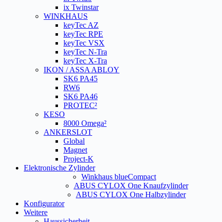
ix Twinstar
WINKHAUS
keyTec AZ
keyTec RPE
keyTec VSX
keyTec N-Tra
keyTec X-Tra
IKON / ASSA ABLOY
SK6 PA45
RW6
SK6 PA46
PROTEC²
KESO
8000 Omega²
ANKERSLOT
Global
Magnet
Project-K
Elektronische Zylinder
Winkhaus blueCompact
ABUS CYLOX One Knaufzylinder
ABUS CYLOX One Halbzylinder
Konfigurator
Weitere
Haussicherheit