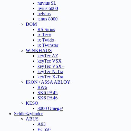
nuvius SL
livius 6000
belvius
janus 8000
DOM
RS Sirius
ix Teco
ix Twido
ix Twinstar
WINKHAUS
keyTec AZ
keyTec VSX
keyTec VSX+
keyTec N-Tra
keyTec X-Tra
IKON / ASSA ABLOY
RW6
SK6 PA45
SK6 PA46
KESO
8000 Omega²
Schließzylinder
ABUS
A93
EC550