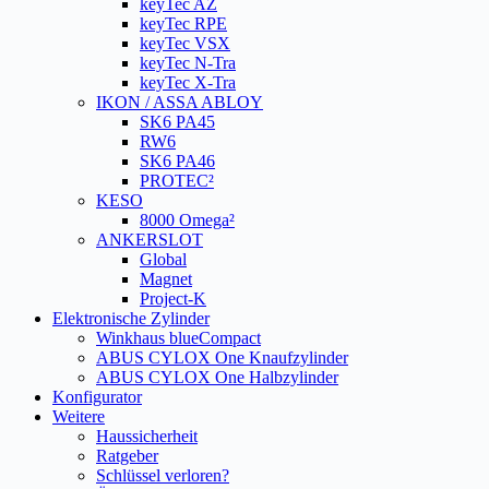
keyTec AZ
keyTec RPE
keyTec VSX
keyTec N-Tra
keyTec X-Tra
IKON / ASSA ABLOY
SK6 PA45
RW6
SK6 PA46
PROTEC²
KESO
8000 Omega²
ANKERSLOT
Global
Magnet
Project-K
Elektronische Zylinder
Winkhaus blueCompact
ABUS CYLOX One Knaufzylinder
ABUS CYLOX One Halbzylinder
Konfigurator
Weitere
Haussicherheit
Ratgeber
Schlüssel verloren?