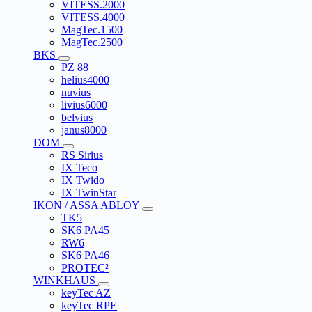
VITESS.2000
VITESS.4000
MagTec.1500
MagTec.2500
BKS
PZ 88
helius4000
nuvius
livius6000
belvius
janus8000
DOM
RS Sirius
IX Teco
IX Twido
IX TwinStar
IKON / ASSA ABLOY
TK5
SK6 PA45
RW6
SK6 PA46
PROTEC²
WINKHAUS
keyTec AZ
keyTec RPE