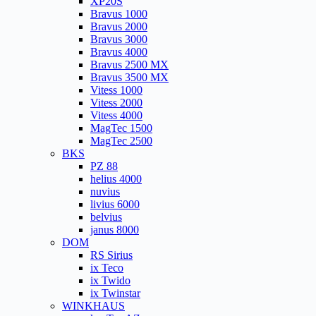
XP20S
Bravus 1000
Bravus 2000
Bravus 3000
Bravus 4000
Bravus 2500 MX
Bravus 3500 MX
Vitess 1000
Vitess 2000
Vitess 4000
MagTec 1500
MagTec 2500
BKS
PZ 88
helius 4000
nuvius
livius 6000
belvius
janus 8000
DOM
RS Sirius
ix Teco
ix Twido
ix Twinstar
WINKHAUS