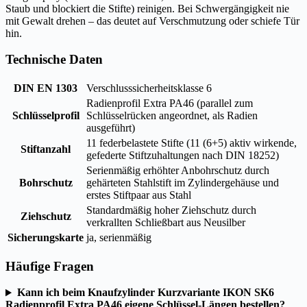
Staub und blockiert die Stifte) reinigen. Bei Schwergängigkeit nie
mit Gewalt drehen – das deutet auf Verschmutzung oder schiefe Tür
hin.
Technische Daten
DIN EN 1303
Verschlusssicherheitsklasse 6
Radienprofil Extra PA46 (parallel zum
Schlüsselprofil
Schlüsselrücken angeordnet, als Radien
ausgeführt)
11 federbelastete Stifte (11 (6+5) aktiv wirkende,
Stiftanzahl
gefederte Stiftzuhaltungen nach DIN 18252)
Serienmäßig erhöhter Anbohrschutz durch
Bohrschutz
gehärteten Stahlstift im Zylindergehäuse und
erstes Stiftpaar aus Stahl
Standardmäßig hoher Ziehschutz durch
Ziehschutz
verkrallten Schließbart aus Neusilber
Sicherungskarte
ja, serienmäßig
Häufige Fragen
Kann ich beim Knaufzylinder Kurzvariante IKON SK6
Radienprofil Extra PA46 eigene Schlüssel-Längen bestellen?