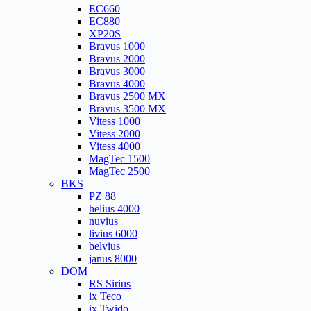
EC660
EC880
XP20S
Bravus 1000
Bravus 2000
Bravus 3000
Bravus 4000
Bravus 2500 MX
Bravus 3500 MX
Vitess 1000
Vitess 2000
Vitess 4000
MagTec 1500
MagTec 2500
BKS
PZ 88
helius 4000
nuvius
livius 6000
belvius
janus 8000
DOM
RS Sirius
ix Teco
ix Twido