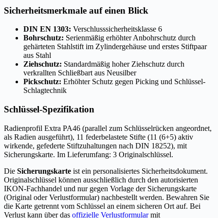
Sicherheitsmerkmale auf einen Blick
DIN EN 1303:
Verschlusssicherheitsklasse 6
Bohrschutz:
Serienmäßig erhöhter Anbohrschutz durch
gehärteten Stahlstift im Zylindergehäuse und erstes Stiftpaar
aus Stahl
Ziehschutz:
Standardmäßig hoher Ziehschutz durch
verkrallten Schließbart aus Neusilber
Pickschutz:
Erhöhter Schutz gegen Picking und Schlüssel-
Schlagtechnik
Schlüssel-Spezifikation
Radienprofil Extra PA46 (parallel zum Schlüsselrücken angeordnet,
als Radien ausgeführt), 11 federbelastete Stifte (11 (6+5) aktiv
wirkende, gefederte Stiftzuhaltungen nach DIN 18252), mit
Sicherungskarte. Im Lieferumfang: 3 Originalschlüssel.
Die
Sicherungskarte
ist ein personalisiertes Sicherheitsdokument.
Originalschlüssel können ausschließlich durch den autorisierten
IKON-Fachhandel und nur gegen Vorlage der Sicherungskarte
(Original oder Verlustformular) nachbestellt werden. Bewahren Sie
die Karte getrennt vom Schlüssel an einem sicheren Ort auf. Bei
Verlust kann über das
offizielle Verlustformular
mit