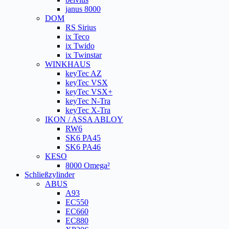
janus 8000
DOM
RS Sirius
ix Teco
ix Twido
ix Twinstar
WINKHAUS
keyTec AZ
keyTec VSX
keyTec VSX+
keyTec N-Tra
keyTec X-Tra
IKON / ASSA ABLOY
RW6
SK6 PA45
SK6 PA46
KESO
8000 Omega²
Schließzylinder
ABUS
A93
EC550
EC660
EC880