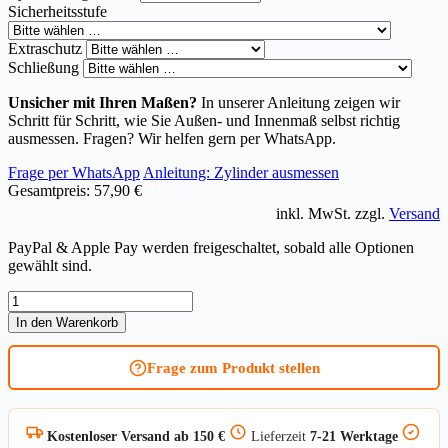
Sicherheitsstufe
Extraschutz
Schließung
Unsicher mit Ihren Maßen?
In unserer Anleitung zeigen wir
Schritt für Schritt, wie Sie Außen- und Innenmaß selbst richtig
ausmessen. Fragen? Wir helfen gern per WhatsApp.
Frage per WhatsApp
Anleitung: Zylinder ausmessen
Gesamtpreis:
57,90 €
inkl. MwSt. zzgl.
Versand
PayPal & Apple Pay werden freigeschaltet, sobald alle Optionen
gewählt sind.
Knaufzylinder
ASSA
In den Warenkorb
ABLOY
Zeiss
Frage zum Produkt stellen
IKON
SK6
46
Kurzvariante
Kostenloser Versand ab 150 €
Lieferzeit
7-21 Werktage
Menge